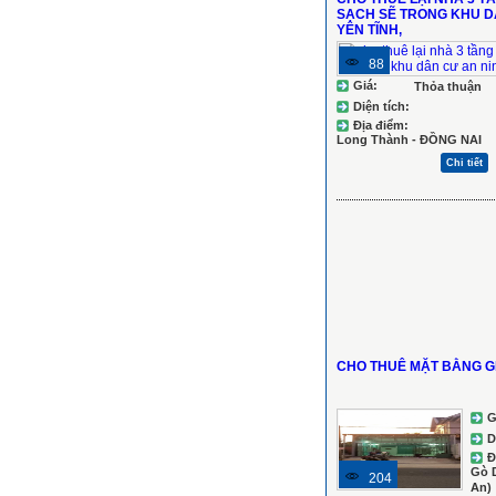
SẠCH SẼ TRONG KHU D
YÊN TĨNH,
88
Giá:
Thỏa thuận
Diện tích:
Địa điểm:
Long Thành - ĐỒNG NAI
Chi tiết
CHO THUÊ MẶT BẰNG G
G
D
Đ
Gò 
204
An)