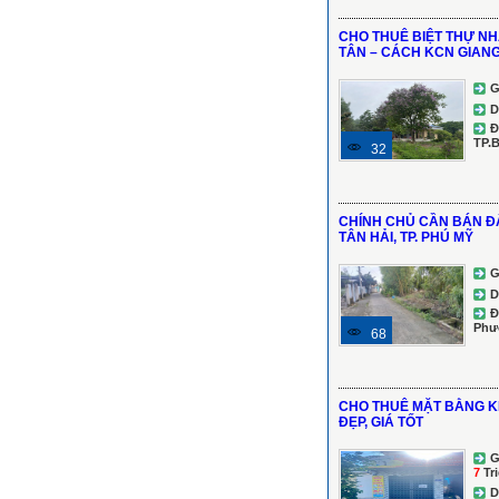
CHO THUÊ BIỆT THỰ N
TÂN – CÁCH KCN GIANG 
G
D
Đ
TP.
32
CHÍNH CHỦ CẦN BÁN Đ
TÂN HẢI, TP. PHÚ MỸ
G
D
Đ
Phư
68
CHO THUÊ MẶT BẰNG KI
ĐẸP, GIÁ TỐT
G
7
Tr
D