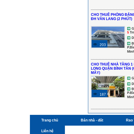
CHO THUÊ PHÒNG ĐẶNG
ĐH VĂN LANG (2 PHÚT)
G
5
Tr
D
Đ
203
P.Bì
Min
CHO THUÊ NHÀ TẦNG 1
LONG QUẬN BÌNH TÂN 
MÂY)
G
D
Đ
P.Bì
187
Min
Trang chủ
Bán nhà - đất
Rao 
Liên hệ