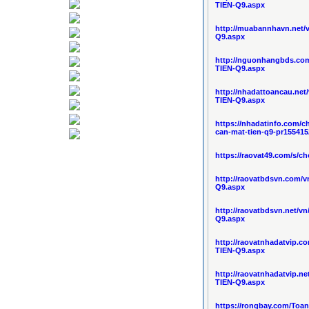
TIEN-Q9.aspx
http://muabannhavn.net
Q9.aspx
http://nguonhangbds.co
TIEN-Q9.aspx
http://nhadattoancau.n
TIEN-Q9.aspx
https://nhadatinfo.com/
can-mat-tien-q9-pr15541
https://raovat49.com/s/c
http://raovatbdsvn.com
Q9.aspx
http://raovatbdsvn.net/
Q9.aspx
http://raovatnhadatvip
TIEN-Q9.aspx
http://raovatnhadatvip.
TIEN-Q9.aspx
https://rongbay.com/Toa