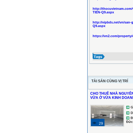
http://thocuvietnam.co
TIEN-Q9.aspx
http://vipbds.net/vn/sa
Q9.aspx
https://vn2.com/property
TÀI SẢN CÙNG VỊ TRÍ
CHO THUÊ NHÀ NGUYÊN
VỪA Ở VỪA KINH DOAN
G
D
Đ
Đức
29