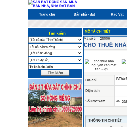
Trang chủ
Bán nhà - đất
Rao Vặt
MÔ TẢ CHI TIẾT
Tìm kiếm
Mã số tin : 28006
CHO THUÊ NHÀ
P.Thủ 
Địa chỉ
Diện tích
Số lượt xem
238
THÔNG TIN CHI TIẾT