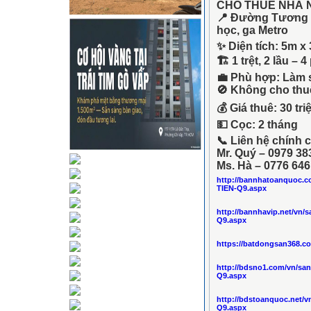
CHO THUÊ NHÀ N
📍 Đường Tương V
học, ga Metro
✨
Diện tích:
5m x 
🏗️ 1 trệt, 2 lầu 
💼
Phù hợp:
Làm s
🚫 Không cho thu
💰
Giá thuê:
30 tri
💵 Cọc: 2 tháng
📞
Liên hệ chính 
Mr. Quý – 0979 38
Ms. Hà – 0776 646
http://bannhatoanquoc.
TIEN-Q9.aspx
http://bannhavip.net/v
Q9.aspx
https://batdongsan368.c
http://bdsno1.com/vn/s
Q9.aspx
http://bdstoanquoc.net
Q9.aspx