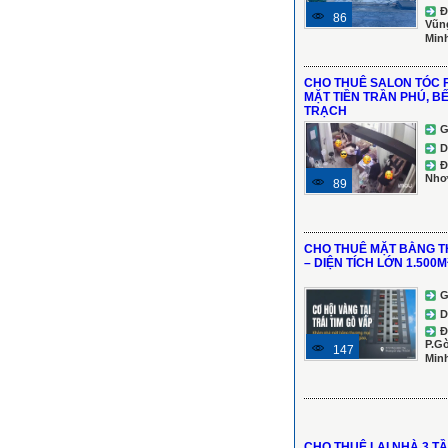
Đ
86
Vũng
Min
CHO THUÊ SALON TÓC F
MẶT TIỀN TRẦN PHÚ, B
TRẠCH
G
D
Đ
Nhơ
89
CHO THUÊ MẶT BẰNG T
– DIỆN TÍCH LỚN 1.500M
G
D
Đ
P.Gò
147
Min
CHO THUÊ LẠI NHÀ 3 T