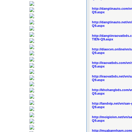
http://dangtinauto.com
Q9.aspx
http://dangtinauto.net/
Q9.aspx
http://dangtinraovatbd
TIEN-Q9.aspx
http://diaocvn.online/v
Q9.aspx
http://iraovatbds.com/
Q9.aspx
http://iraovatbds.net/v
Q9.aspx
http://khohangbds.com/
Q9.aspx
http://landvip.net/vn/s
Q9.aspx
http://moigioivn.net/vn
Q9.aspx
http://muabannhavn.com