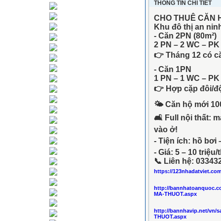
THÔNG TIN CHI TIẾT
CHO THUÊ CĂN 
Khu đô thị an ninh
- Căn 2PN (80m²)
2 PN – 2 WC – PK
👉 Tháng 12 có că
- Căn 1PN
1 PN – 1 WC – PK
👉 Hợp cặp đôi/độ
🌤 Căn hộ mới 10
🛋 Full nội thất: 
vào ở!
- Tiện ích: hồ bơi 
- Giá: 5 – 10 triệu
📞 Liên hệ: 03343
https://123nhadatviet.co
http://bannhatoanquoc.
MA-THUOT.aspx
http://bannhavip.net/v
THUOT.aspx