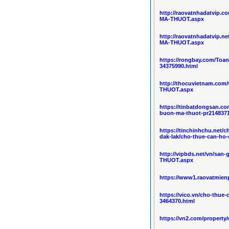
http://raovatnhadatvip.
MA-THUOT.aspx
http://raovatnhadatvip.
MA-THUOT.aspx
https://rongbay.com/Toa
34375990.html
http://thocuvietnam.co
THUOT.aspx
https://tinbatdongsan.c
buon-ma-thuot-pr214837
https://tinchinhchu.net/
dak-lak/cho-thue-can-ho
http://vipbds.net/vn/s
THUOT.aspx
https://www1.raovatmien
https://vico.vn/cho-thue
3464370.html
https://vn2.com/property