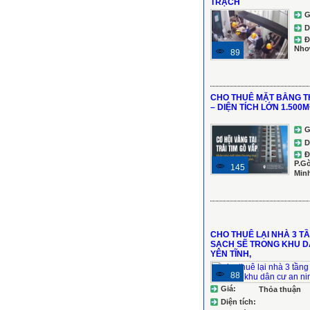
TRẠCH
G
D
Đ
Nhơ
89
CHO THUÊ MẶT BẰNG T
– DIỆN TÍCH LỚN 1.500M
G
D
Đ
P.Gò
145
Min
CHO THUÊ LẠI NHÀ 3 T
SẠCH SẼ TRONG KHU D
YÊN TĨNH,
88
Giá:
Thỏa thuận
Diện tích: