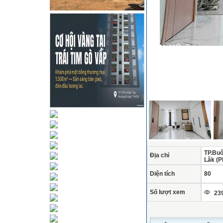
TP.Buô
Địa chỉ
Lăk (P
Diện tích
80
Số lượt xem
239