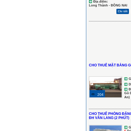
Địa điểm:
Long Thành - ĐỒNG NAI
Chi tiết
CHO THUÊ MẶT BẰNG G
G
D
Đ
Gò 
204
An)
CHO THUÊ PHÒNG ĐẶNG
ĐH VĂN LANG (2 PHÚT)
G
5
Tr