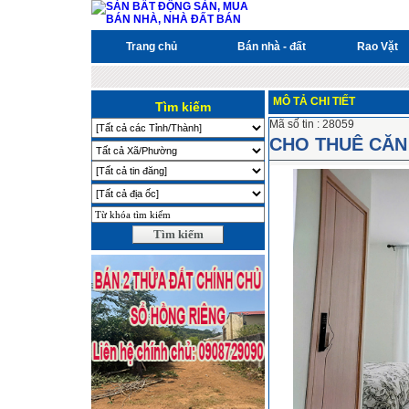
Trang chủ
Bán nhà - đất
Rao Vặt
MÔ TẢ CHI TIẾT
Tìm kiếm
Mã số tin : 28059
CHO THUÊ CĂN