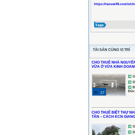
https://raovat49.com/s/c
TÀI SẢN CÙNG VỊ TRÍ
CHO THUÊ NHÀ NGUYÊN
VỪA Ở VỪA KINH DOAN
G
D
Đ
Đức
27
CHO THUÊ BIỆT THỰ N
TÂN – CÁCH KCN GIANG 
G
D