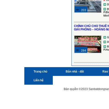
D
Đ
203
P.Bì
Min
CHÍNH CHỦ CHO THUÊ 
GIẢI PHÓNG – HOÀNG MA
G
D
Đ
P.Ho
284
Trang chủ
Bán nhà - đất
Rao 
Liên hệ
Bản quyền ©2023 Sanbatdongsanviet