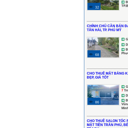
Đ
TP.
32
CHÍNH CHỦ CẦN BÁN Đ
TÂN HẢI, TP. PHÚ MỸ
G
D
Đ
Phư
68
CHO THUÊ MẶT BẰNG KI
ĐẸP, GIÁ TỐT
G
7
Tr
D
Đ
86
Vũng
Min
CHO THUÊ SALON TÓC F
MẶT TIỀN TRẦN PHÚ, B