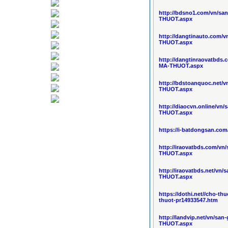
http://bdsno1.com/vn/s
THUOT.aspx
http://dangtinauto.com
THUOT.aspx
http://dangtinraovatbd
MA-THUOT.aspx
http://bdstoanquoc.net
THUOT.aspx
http://diaocvn.online/v
THUOT.aspx
https://i-batdongsan.co
http://iraovatbds.com/
THUOT.aspx
http://iraovatbds.net/v
THUOT.aspx
https://dothi.net//cho-t
thuot-pr14933547.htm
http://landvip.net/vn/s
THUOT.aspx