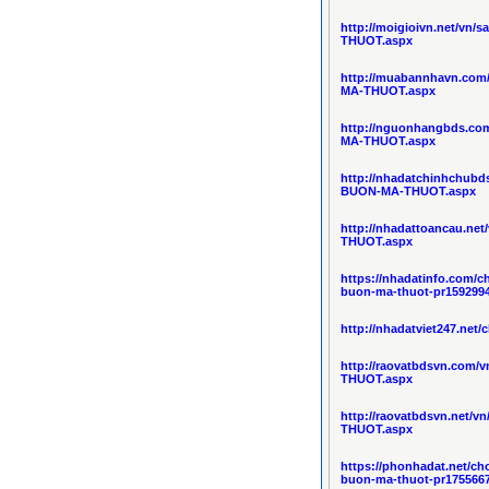
http://moigioivn.net/vn
THUOT.aspx
http://muabannhavn.com
MA-THUOT.aspx
http://nguonhangbds.co
MA-THUOT.aspx
http://nhadatchinhchub
BUON-MA-THUOT.aspx
http://nhadattoancau.n
THUOT.aspx
https://nhadatinfo.com/
buon-ma-thuot-pr159299
http://nhadatviet247.net
http://raovatbdsvn.com
THUOT.aspx
http://raovatbdsvn.net
THUOT.aspx
https://phonhadat.net/c
buon-ma-thuot-pr175566