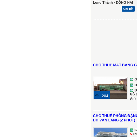
Long Thành - ĐỒNG NAI
Chi tiết
CHO THUÊ MẶT BẰNG G
G
D
Đ
Gò 
204
An)
CHO THUÊ PHÒNG ĐẶNG
ĐH VĂN LANG (2 PHÚT)
G
5
Tr