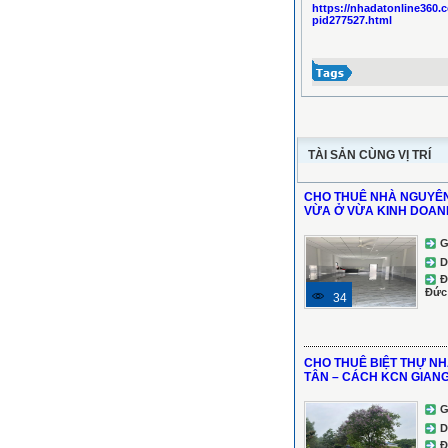
https://nhadatonline360.
pid277527.html
TÀI SẢN CÙNG VỊ TRÍ
CHO THUÊ NHÀ NGUYÊN
VỪA Ở VỪA KINH DOAN
G
D
Đ
Đức
34
CHO THUÊ BIỆT THỰ N
TÂN – CÁCH KCN GIANG 
G
D
Đ