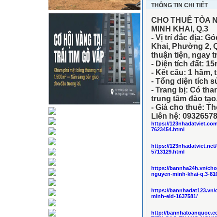
THÔNG TIN CHI TIẾT
CHO THUÊ TÒA N
MINH KHAI, Q.3
- Vị trí đắc địa:
Khai, Phường 2, 
thuận tiện, ngay 
- Diện tích đất: 1
- Kết cấu: 1 hầm, t
- Tổng diện tích 
- Trang bị: Có th
trung tâm đào tạo,
- Giá cho thuê: Th
Liên hệ: 0932657
https://123nhadatviet.co
7623454.html
https://123nhadatviet.ne
5713129.html
https://bannha24h.vn/cho
nguyen-minh-khai-q.3-81
https://bannhadat123.vn
minh-eid-1637581/
http://bannhatoanquoc.