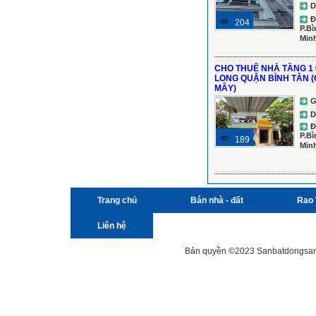
D
Đ
204
P.Bì
Min
CHO THUÊ NHÀ TẦNG 1
LONG QUẬN BÌNH TÂN 
MÂY)
G
D
Đ
P.Bì
189
Min
Trang chủ
Bán nhà - đất
Rao 
Liên hệ
Bản quyền ©2023 Sanbatdongsanviet