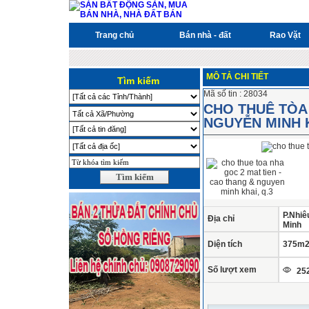
Trang chủ
Bán nhà - đất
Rao Vặt
MÔ TẢ CHI TIẾT
Tìm kiếm
Mã số tin : 28034
CHO THUÊ TÒA 
NGUYỄN MINH K
P.Nhiê
Địa chỉ
Minh
Diện tích
375m
Số lượt xem
252