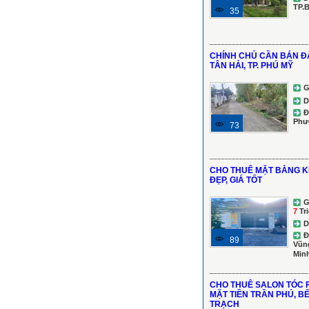
TP.
35
CHÍNH CHỦ CẦN BÁN Đ
TÂN HẢI, TP. PHÚ MỸ
G
D
Đ
Phư
73
CHO THUÊ MẶT BẰNG KI
ĐẸP, GIÁ TỐT
G
7
Tr
D
Đ
89
Vũng
Min
CHO THUÊ SALON TÓC F
MẶT TIỀN TRẦN PHÚ, B
TRẠCH