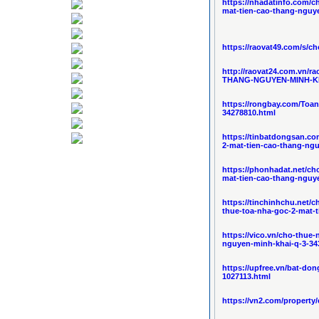
https://nhadatinfo.com/
mat-tien-cao-thang-nguy
https://raovat49.com/s/c
http://raovat24.com.vn
THANG-NGUYEN-MINH-KHA
https://rongbay.com/Toan
34278810.html
https://tinbatdongsan.c
2-mat-tien-cao-thang-ng
https://phonhadat.net/c
mat-tien-cao-thang-nguy
https://tinchinhchu.net
thue-toa-nha-goc-2-mat-
https://vico.vn/cho-thue
nguyen-minh-khai-q-3-34
https://upfree.vn/bat-do
1027113.html
https://vn2.com/property