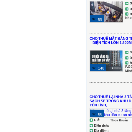
G
D
Đ
Nhơ
89
CHO THUÊ MẶT BẰNG T
– DIỆN TÍCH LỚN 1.500M
G
D
Đ
P.Gò
148
Min
CHO THUÊ LẠI NHÀ 3 T
SẠCH SẼ TRONG KHU D
YÊN TĨNH,
88
Giá:
Thỏa thuận
Diện tích:
Địa điểm: