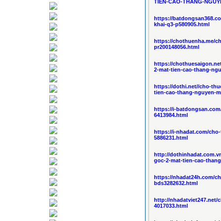
TIEN-CAO-THANG-NGUYE
https://batdongsan368.c
khai-q3-p580905.html
https://chothuenha.me/c
pr200148056.html
https://chothuesaigon.n
2-mat-tien-cao-thang-ng
https://dothi.net//cho-t
tien-cao-thang-nguyen-m
https://i-batdongsan.com
6413984.html
https://i-nhadat.com/cho
5886231.html
http://dothinhadat.com.v
goc-2-mat-tien-cao-than
https://nhadat24h.com/c
bds3282632.html
http://nhadatviet247.net
4017033.html